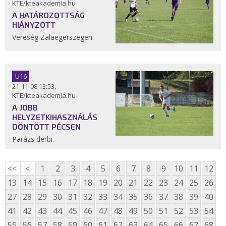
KTE/kteakademia.hu
A HATÁROZOTTSÁG
HIÁNYZOTT
Vereség Zalaegerszegen.
U16
21-11-08 13:53,
KTE/kteakademia.hu
A JOBB
HELYZETKIHASZNÁLÁS
DÖNTÖTT PÉCSEN
Parázs derbi.
<<
<
1
2
3
4
5
6
7
8
9
10
11
12
13
14
15
16
17
18
19
20
21
22
23
24
25
26
27
28
29
30
31
32
33
34
35
36
37
38
39
40
41
42
43
44
45
46
47
48
49
50
51
52
53
54
55
56
57
58
59
60
61
62
63
64
65
66
67
68