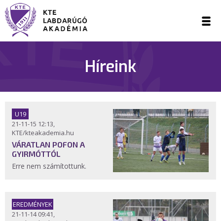
Híreink
U19
21-11-15 12:13,
KTE/kteakademia.hu
VÁRATLAN POFON A
GYIRMÓTTÓL
Erre nem számítottunk.
EREDMÉNYEK
21-11-14 09:41,