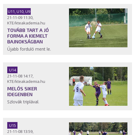
U11, U10, U9
21-11-09 11:30,
KTE/kteakademia.hu
TOVÁBB TART A JÓ
FORMA A KIEMELT
BAJNOKSÁGBAN
Újabb forduló ment le.
U14
21-11-08 14:17,
KTE/kteakademia.hu
MELÓS SIKER
IDEGENBEN
Szlovák triplával.
U15
21-11-08 13:59,