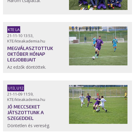
Három csapattal.
KTE LA
21-11-10 13:53,
KTE/kteakademia.hu
MEGVÁLASZTOTTUK
OKTÓBER HÓNAP
LEGJOBBJAIT
Az edzők döntöttek.
U13, U12
21-11-09 11:59,
KTE/kteakademia.hu
JÓ MECCSEKET
JÁTSZOTTUNK A
SZEGEDDEL
Döntetlen és vereség.