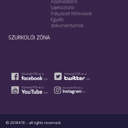
Adatvédelmi
tájékoztató
Pályázati felhívások
Egyéb
dokumentumok
SZURKOLÓI ZÓNA
© 2018 KTE. - all rights reserved.