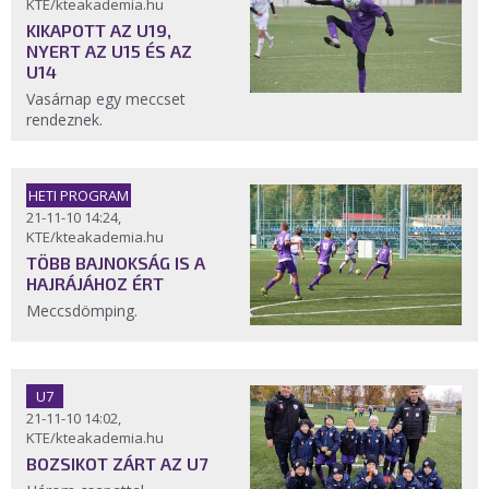
KTE/kteakademia.hu
KIKAPOTT AZ U19,
NYERT AZ U15 ÉS AZ
U14
Vasárnap egy meccset
rendeznek.
HETI PROGRAM
21-11-10 14:24,
KTE/kteakademia.hu
TÖBB BAJNOKSÁG IS A
HAJRÁJÁHOZ ÉRT
Meccsdömping.
U7
21-11-10 14:02,
KTE/kteakademia.hu
BOZSIKOT ZÁRT AZ U7