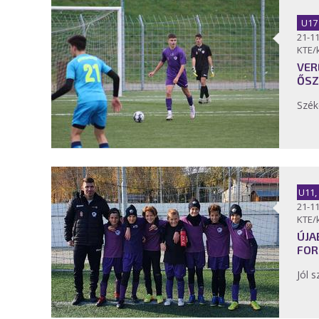
U17
21-11
KTE/
VER
ŐSZ
Szék
U11,
21-11
KTE/
ÚJA
FOR
Jól s