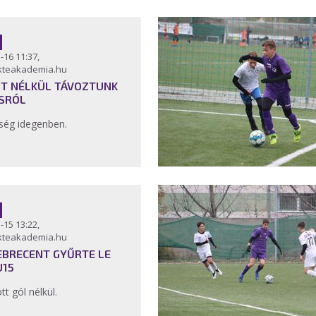
-16 11:37,
kteakademia.hu
T NÉLKÜL TÁVOZTUNK
SRÓL
ség idegenben.
-15 13:22,
kteakademia.hu
EBRECENT GYŰRTE LE
U15
tt gól nélkül.