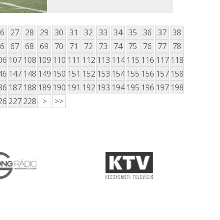
6
27
28
29
30
31
32
33
34
35
36
37
38
6
67
68
69
70
71
72
73
74
75
76
77
78
06
107
108
109
110
111
112
113
114
115
116
117
118
46
147
148
149
150
151
152
153
154
155
156
157
158
86
187
188
189
190
191
192
193
194
195
196
197
198
26
227
228
>
>>