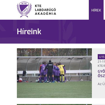
HÍREK
Híreink
U15
21-11
KTE/
GYŐ
ŐSZ
Az Ú