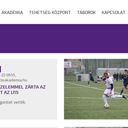
AKADÉMIA
TEHETSÉG KÖZPONT
TÁBOROK
KAPCSOLAT
-22 09:55,
kteakademia.hu
ZELEMMEL ZÁRTA AZ
T AZ U15
jpestet verték.