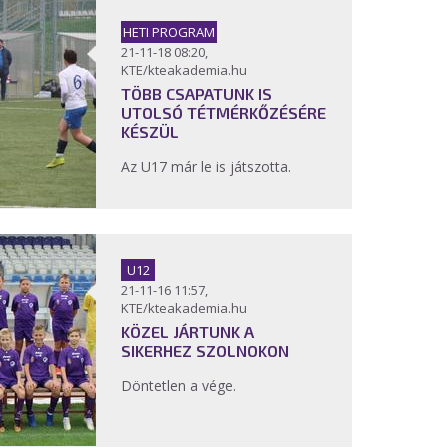
HETI PROGRAM
21-11-18 08:20,
KTE/kteakademia.hu
TÖBB CSAPATUNK IS
UTOLSÓ TÉTMÉRKŐZÉSÉRE
KÉSZÜL
Az U17 már le is játszotta.
U12
21-11-16 11:57,
KTE/kteakademia.hu
KÖZEL JÁRTUNK A
SIKERHEZ SZOLNOKON
Döntetlen a vége.