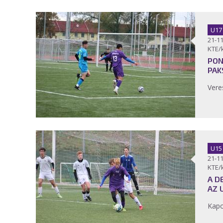
U17
21-11
KTE/
PON
PAK
Vere
U15
21-11
KTE/
A D
AZ 
Kapo