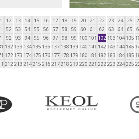
1
12
13
14
15
16
17
18
19
20
21
22
23
24
25
2
1
52
53
54
55
56
57
58
59
60
61
62
63
64
65
6
1
92
93
94
95
96
97
98
99
100
101
102
103
104
105
1
31
132
133
134
135
136
137
138
139
140
141
142
143
144
145
1
71
172
173
174
175
176
177
178
179
180
181
182
183
184
185
1
11
212
213
214
215
216
217
218
219
220
221
222
223
224
225
2