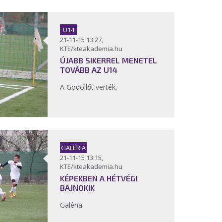
U14
21-11-15 13:27,
KTE/kteakademia.hu
ÚJABB SIKERREL MENETEL
TOVÁBB AZ U14
A Gödöllőt verték.
GALÉRIA
21-11-15 13:15,
KTE/kteakademia.hu
KÉPEKBEN A HÉTVÉGI
BAJNOKIK
Galéria.