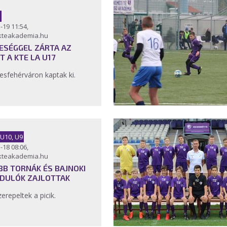
-19 11:54,
kteakademia.hu
ESÉGGEL ZÁRTA AZ
T A KTE LA U17
esfehérváron kaptak ki.
 U10, U9
-18 08:06,
kteakademia.hu
BB TORNÁK ÉS BAJNOKI
DULÓK ZAJLOTTAK
zerepeltek a picik.