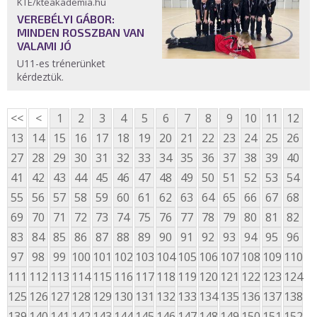
KTE/kteakademia.hu
VEREBÉLYI GÁBOR:
MINDEN ROSSZBAN VAN
VALAMI JÓ
U11-es trénerünket
kérdeztük.
<<
<
1
2
3
4
5
6
7
8
9
10
11
12
13
14
15
16
17
18
19
20
21
22
23
24
25
26
27
28
29
30
31
32
33
34
35
36
37
38
39
40
41
42
43
44
45
46
47
48
49
50
51
52
53
54
55
56
57
58
59
60
61
62
63
64
65
66
67
68
69
70
71
72
73
74
75
76
77
78
79
80
81
82
83
84
85
86
87
88
89
90
91
92
93
94
95
96
97
98
99
100
101
102
103
104
105
106
107
108
109
110
111
112
113
114
115
116
117
118
119
120
121
122
123
124
125
126
127
128
129
130
131
132
133
134
135
136
137
138
139
140
141
142
143
144
145
146
147
148
149
150
151
152