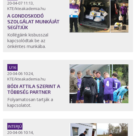
20-04-07 11:13,
KTE/kteakademia.hu
A GONDOSKODÓ
SZOLGÁLAT MUNKÁJÁT
SEGÍTJÜK
Kollégáink kisbusszal
kapcsolódtak be az
önkéntes munkába.
U16
20-04-06 10:24,
KTE/kteakademia.hu
BÓDI ATTILA SZERINT A
TÖBBSÉG PARTNER
Folyamatosan tartják a
kapcsolatot.
INTERJÚ
20-04-06 10:14,