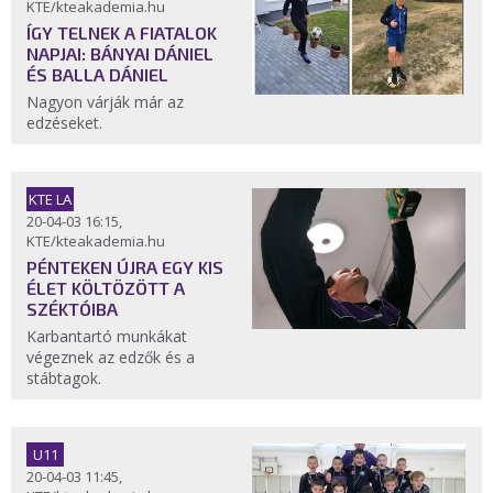
KTE/kteakademia.hu
ÍGY TELNEK A FIATALOK
NAPJAI: BÁNYAI DÁNIEL
ÉS BALLA DÁNIEL
Nagyon várják már az
edzéseket.
KTE LA
20-04-03 16:15,
KTE/kteakademia.hu
PÉNTEKEN ÚJRA EGY KIS
ÉLET KÖLTÖZÖTT A
SZÉKTÓIBA
Karbantartó munkákat
végeznek az edzők és a
stábtagok.
U11
20-04-03 11:45,