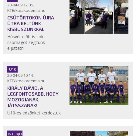
20-04-09 12:05,
KTE/kteakademia.hu
CSÜTÖRTÖKÖN ÚJRA
ÚTRA KELTÜNK
KISBUSZUNKKAL
Húsvét előtt is sok
csomagot segítünk
eljuttatni.
U10
20-04-09 10:14,
KTE/kteakademia.hu
KIRÁLY DÁVID: A
LEGFONTOSABB, HOGY
MOZOGJANAK,
JÁTSSZANAK!
U10-es edzőnket kérdeztük.
INTERJÚ