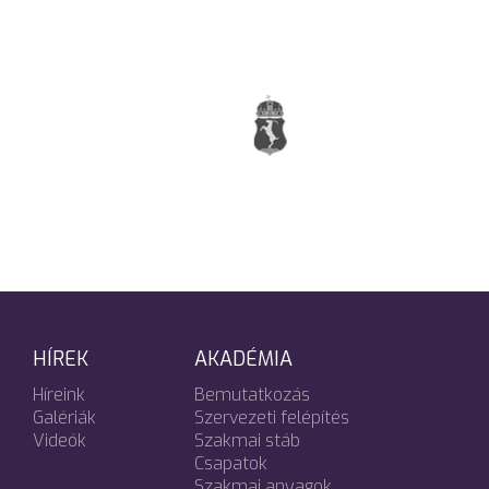
HÍREK
AKADÉMIA
Híreink
Bemutatkozás
Galériák
Szervezeti felépítés
Videók
Szakmai stáb
Csapatok
Szakmai anyagok