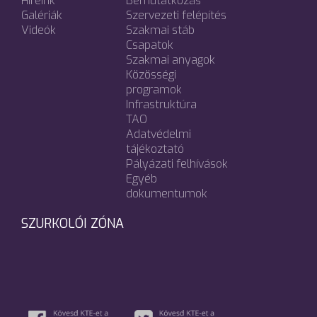
Híreink
Bemutatkozás
Galériák
Szervezeti felépítés
Videók
Szakmai stáb
Csapatok
Szakmai anyagok
Közösségi
programok
Infrastruktúra
TAO
Adatvédelmi
tájékoztató
Pályázati felhívások
Egyéb
dokumentumok
SZURKOLÓI ZÓNA