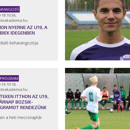
ARANGOZÓ
-18 10:36,
kteakademia.hu
HON NYERNE AZ U19, A
BIEK IDEGENBEN
rduló beharangozója.
I PROGRAM
-16 10:18,
kteakademia.hu
TEKEN ITTHON AZ U19,
ÁRNAP BOZSIK-
GRAMOT RENDEZÜNK
en a heti meccsnaptár.