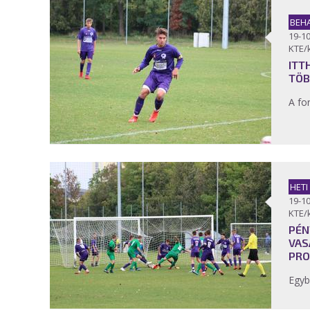
BEH
19-10
KTE/
ITT
TÖB
A fo
HET
19-10
KTE/
PÉN
VAS
PRO
Egyb