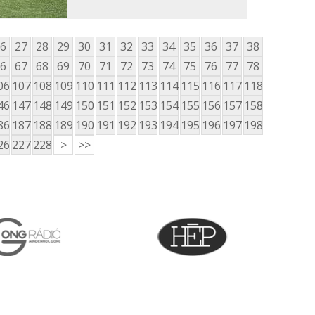
6
27
28
29
30
31
32
33
34
35
36
37
38
6
67
68
69
70
71
72
73
74
75
76
77
78
06
107
108
109
110
111
112
113
114
115
116
117
118
46
147
148
149
150
151
152
153
154
155
156
157
158
86
187
188
189
190
191
192
193
194
195
196
197
198
26
227
228
>
>>