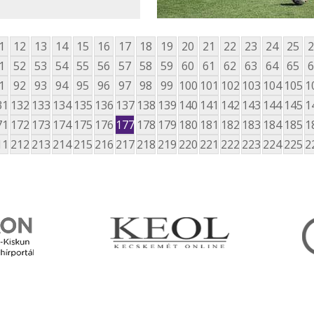
1
12
13
14
15
16
17
18
19
20
21
22
23
24
25
2
1
52
53
54
55
56
57
58
59
60
61
62
63
64
65
6
1
92
93
94
95
96
97
98
99
100
101
102
103
104
105
1
31
132
133
134
135
136
137
138
139
140
141
142
143
144
145
1
71
172
173
174
175
176
177
178
179
180
181
182
183
184
185
1
11
212
213
214
215
216
217
218
219
220
221
222
223
224
225
2