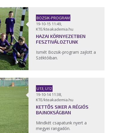
BOZSIK-PROGRAM
19-10-15 11:49,
KTE/kteakademia.hu
HAZAI KÖRNYEZETBEN
FESZTIVÁLOZTUNK
Ismét Bozsik-program zajlott a
Széktóiban.
U13, U12
19-10-14 11:38,
KTE/kteakademia.hu
KETTŐS SIKER A RÉGIÓS
BAJNOKSÁGBAN
Mindkét csapatunk nyert a
megyei rangadón.