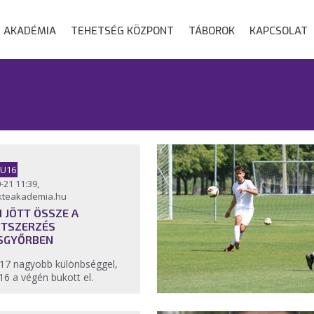
AKADÉMIA
TEHETSÉG KÖZPONT
TÁBOROK
KAPCSOLAT
 U16
-21 11:39,
kteakademia.hu
 JÖTT ÖSSZE A
TSZERZÉS
SGYŐRBEN
17 nagyobb különbséggel,
16 a végén bukott el.