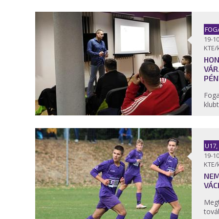
FOG
19-10
KTE/
HON
VÁR
PÉN
Foga
klub
U17,
19-10
KTE/
NEM
VÁC
Megt
tová