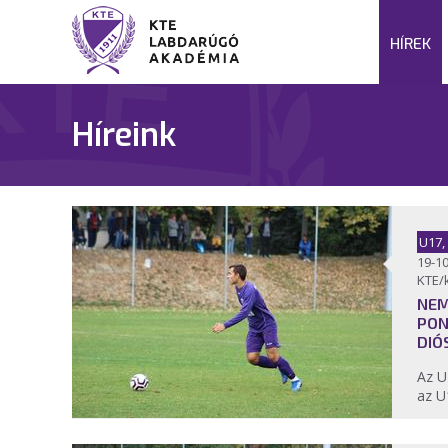
HÍREK
Híreink
U17,
19-10
KTE/
NEM
PON
DIÓ
Az U
az U