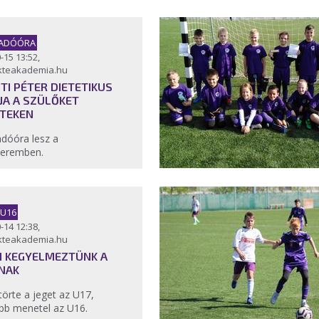
ADÓÓRA
-15 13:52,
kteakademia.hu
TI PÉTER DIETETIKUS
JA A SZÜLŐKET
TEKEN
dóóra lesz a
teremben.
 U16
-14 12:38,
kteakademia.hu
 KEGYELMEZTÜNK A
NAK
örte a jeget az U17,
bb menetel az U16.