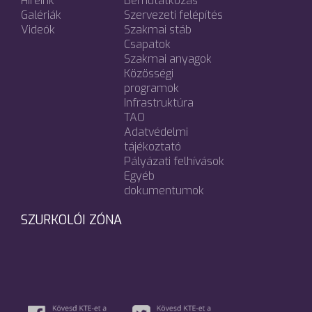
Híreink
Bemutatkozás
Galériák
Szervezeti felépítés
Videók
Szakmai stáb
Csapatok
Szakmai anyagok
Közösségi
programok
Infrastruktúra
TAO
Adatvédelmi
tájékoztató
Pályázati felhívások
Egyéb
dokumentumok
SZURKOLÓI ZÓNA