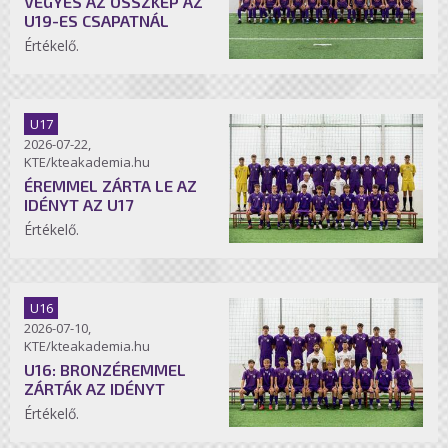
VEGYES AZ ÖSSZKÉP AZ
U19-ES CSAPATNÁL
Értékelő.
U17
2026-07-22,
KTE/kteakademia.hu
ÉREMMEL ZÁRTA LE AZ
IDÉNYT AZ U17
Értékelő.
U16
2026-07-10,
KTE/kteakademia.hu
U16: BRONZÉREMMEL
ZÁRTÁK AZ IDÉNYT
Értékelő.