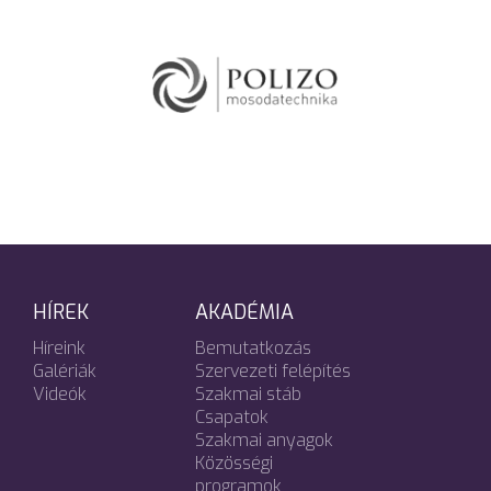
HÍREK
AKADÉMIA
Híreink
Bemutatkozás
Galériák
Szervezeti felépítés
Videók
Szakmai stáb
Csapatok
Szakmai anyagok
Közösségi
programok