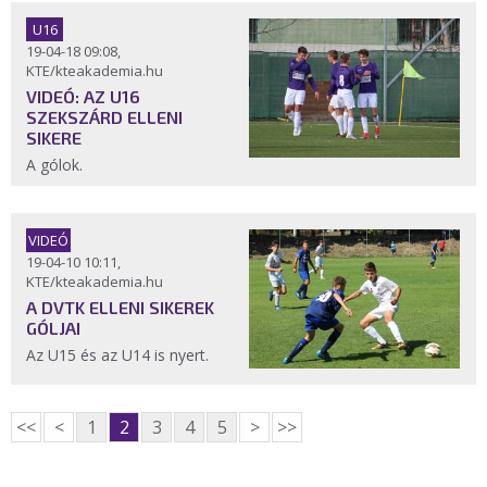
U16
19-04-18 09:08,
KTE/kteakademia.hu
VIDEÓ: AZ U16
SZEKSZÁRD ELLENI
SIKERE
A gólok.
VIDEÓ
19-04-10 10:11,
KTE/kteakademia.hu
A DVTK ELLENI SIKEREK
GÓLJAI
Az U15 és az U14 is nyert.
<<
<
1
2
3
4
5
>
>>