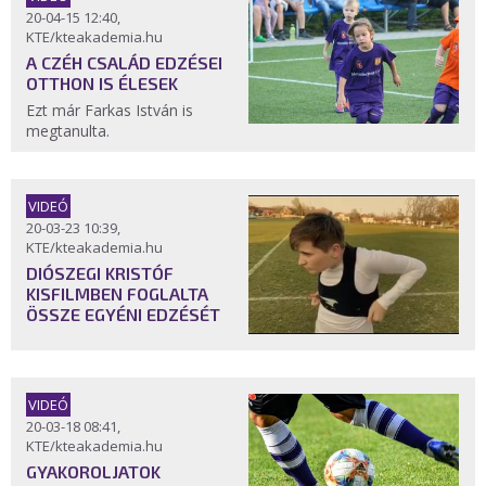
20-04-15 12:40,
KTE/kteakademia.hu
A CZÉH CSALÁD EDZÉSEI
OTTHON IS ÉLESEK
Ezt már Farkas István is
megtanulta.
VIDEÓ
20-03-23 10:39,
KTE/kteakademia.hu
DIÓSZEGI KRISTÓF
KISFILMBEN FOGLALTA
ÖSSZE EGYÉNI EDZÉSÉT
VIDEÓ
20-03-18 08:41,
KTE/kteakademia.hu
GYAKOROLJATOK