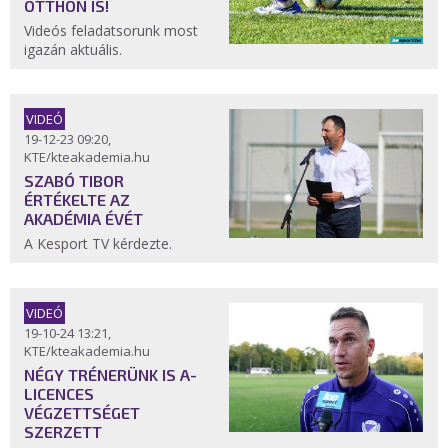
OTTHON IS!
Videós feladatsorunk most
igazán aktuális.
VIDEÓ
19-12-23 09:20,
KTE/kteakademia.hu
SZABÓ TIBOR
ÉRTÉKELTE AZ
AKADÉMIA ÉVÉT
A Kesport TV kérdezte.
VIDEÓ
19-10-24 13:21,
KTE/kteakademia.hu
NÉGY TRÉNERÜNK IS A-
LICENCES
VÉGZETTSÉGET
SZERZETT