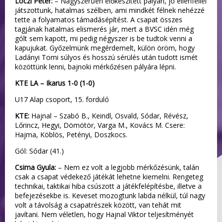
Lóczi Péter:
– Nagyszerűen előkészített pályán, jó ellenféllel
játszottunk, hatalmas szélben, ami mindkét félnek nehézzé
tette a folyamatos támadásépítést. A csapat összes
tagjának hatalmas elismerés jár, mert a BVSC idén még
gólt sem kapott, mi pedig négyszer is be tudtok venni a
kapujukat. Győzelmünk megérdemelt, külön öröm, hogy
Ladányi Tomi súlyos és hosszú sérülés után tudott ismét
közöttünk lenni, bajnoki mérkőzésen pályára lépni.
KTE LA – Ikarus 1-0 (1-0)
U17 Alap csoport, 15. forduló
KTE:
Hajnal – Szabó B., Keindl, Osvald, Sódar, Révész,
Lőrincz, Hegyi, Dömötör, Varga M., Kovács M. Csere:
Hajma, Köblös, Petényi, Doszkocs.
Gól: Sódar (41.)
Csima Gyula:
– Nem ez volt a legjobb mérkőzésünk, talán
csak a csapat védekező játékát lehetne kiemelni. Rengeteg
technikai, taktikai hiba csúszott a játékfelépítésbe, illetve a
befejezésekbe is. Keveset mozogtunk labda nélkül, túl nagy
volt a távolság a csapatrészek között, van tehát mit
javítani. Nem véletlen, hogy Hajnal Viktor teljesítményét