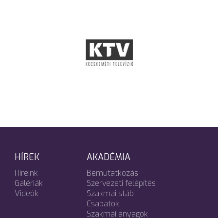
HÍREK
AKADÉMIA
Híreink
Bemutatkozás
Galériák
Szervezeti felépítés
Videók
Szakmai stáb
Csapatok
Szakmai anyagok