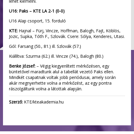
lehet kiemelni.
U16: Paks – KTE LA 2-1 (0-0)
U16 Alap csoport, 15. forduló
KTE:
Hajnal – Fürj, Vincze, Hoffman, Balogh, Fajt, Köblös,
Jozic, Supka, Tóth F., Szlovák. Csere: Sólya, Kenderes, Utasi.
Gól: Farsang (50., 81.) ill. Szlovák (57.)
Kiállítva: Szurma (62.) ill. Vincze (74.), Balogh (80.)
Benke József:
– Végig kiegyenlített mérkőzésen, egy
büntetővel maradtunk alul a tabellát vezető Paks ellen.
Mindkét csapatnak voltak jobb periódusai, amely során
akár megnyerhette volna a mérkőzést, az egy pontra
rászolgáltunk volna a látottak alapján.
Szerző:
KTE/kteakademia.hu