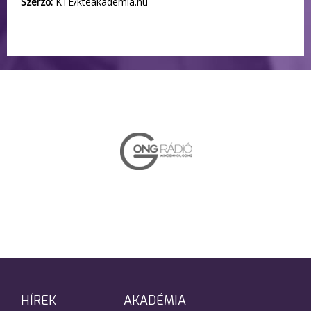
Szerző:
KTE/kteakademia.hu
HÍREK
AKADÉMIA