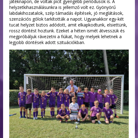
játéknapon, de voltak picit gyengébb periódusok is. A
helyzetkihasználásunkra is jellemző volt ez. Gyönyörű
labdakihozatalok, szép támadás építések, jó meglátások,
szenzációs gólok tarkították a napot. Ugyanakkor egy-két
tucat helyzet biztos adódott, amit elkapkodtunk, elsiettünk,
rossz döntést hoztunk. Ezeket a héten ismét átvesszük és
megpróbáljuk rávezetni a fiúkat, hogy melyek lehetnek a
legjobb döntések adott szituációkban.