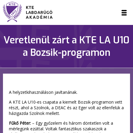
Veretlenül zárt a KTE LA U10
a Bozsik-programon
A helyzetkihasználáson javítanának.
A KTE LA U10-es csapata a kiemelt Bozsik-programon vett
részt, ahol a Szolnok, a DEAC és az Eger volt az ellenfelük a
házigazda Szolnok mellett.
Fűkő Péter:
– Egy győzelem és három döntetlen volt a
mérlegünk ezúttal. Voltak fantasztikus szakaszok a