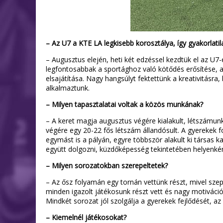
– Az U7 a KTE LA legkisebb korosztálya, így gyakorlat
– Augusztus elején, heti két edzéssel kezdtük el az U7-
legfontosabbak a sportághoz való kötődés erősítése, a 
elsajátítása. Nagy hangsúlyt fektettünk a kreativitás
alkalmaztunk.
– Milyen tapasztalatai voltak a közös munkának?
– A keret magja augusztus végére kialakult, létszámun
végére egy 20-22 fős létszám állandósult. A gyerekek
egymást is a pályán, egyre többször alakult ki társas
együtt dolgozni, küzdőképesség tekintetében helyenként
– Milyen sorozatokban szerepeltetek?
– Az ősz folyamán egy tornán vettünk részt, mivel s
minden igazolt játékosunk részt vett és nagy motiváci
Mindkét sorozat jól szolgálja a gyerekek fejlődését, a
– Kiemelnél játékosokat?