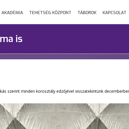
AKADÉMIA
TEHETSÉG KÖZPONT
TÁBOROK
KAPCSOLAT
áma is
okás szerint minden korosztály edzőjével visszatekintünk decemberbe