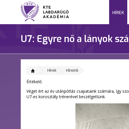
HÍREK
U7: Egyre nő a lányok sz
Hírek
Híreink
Értékelő.
Véget ért az év utánpótlás csapataink számára, így sz
U7-es korosztály trénerével beszélgettünk.