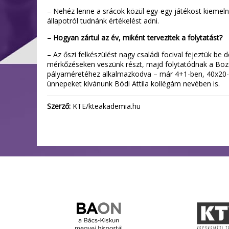
– Nehéz lenne a srácok közül egy-egy játékost kiemelni,
állapotról tudnánk értékelést adni.
– Hogyan zártul az év, miként tervezitek a folytatást?
– Az őszi felkészülést nagy családi focival fejeztük be
mérkőzéseken veszünk részt, majd folytatódnak a Bozs
pályaméretéhez alkalmazkodva – már 4+1-ben, 40x20-as 
ünnepeket kívánunk Bódi Attila kollégám nevében is.
Szerző:
KTE/kteakademia.hu