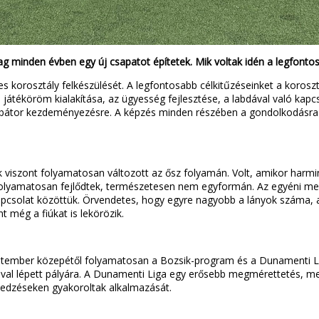
ilag minden évben egy új csapatot építetek. Mik voltak idén a legfon
es korosztály felkészülését. A legfontosabb célkitűzéseinket a koroszt
játéköröm kialakítása, az ügyesség fejlesztése, a labdával való kapcs
ra, bátor kezdeményezésre. A képzés minden részében a gondolkodásra
k viszont folyamatosan változott az ősz folyamán. Volt, amikor harmi
 folyamatosan fejlődtek, természetesen nem egyformán. Az egyéni meg
 kapcsolat közöttük. Örvendetes, hogy egyre nagyobb a lányok száma,
 még a fiúkat is lekörözik.
zeptember közepétől folyamatosan a Bozsik-program és a Dunamenti 
óval lépett pályára. A Dunamenti Liga egy erősebb megmérettetés, mel
z edzéseken gyakoroltak alkalmazását.