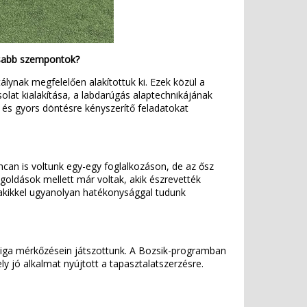
tosabb szempontok?
álynak megfelelően alakítottuk ki. Ezek közül a
olat kialakítása, a labdarúgás alaptechnikájának
 és gyors döntésre kényszerítő feladatokat
ncan is voltunk egy-egy foglalkozáson, de az ősz
oldások mellett már voltak, akik észrevették
 akikkel ugyanolyan hatékonysággal tudunk
Liga mérkőzésein játszottunk. A Bozsik-programban
y jó alkalmat nyújtott a tapasztalatszerzésre.