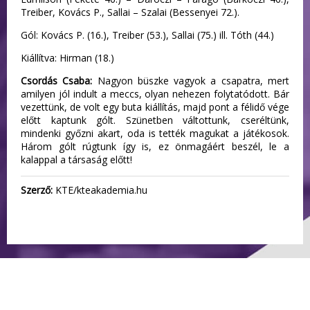
Treiber, Kovács P., Sallai – Szalai (Bessenyei 72.).
Gól: Kovács P. (16.), Treiber (53.), Sallai (75.) ill. Tóth (44.)
Kiállítva: Hirman (18.)
Csordás Csaba:
Nagyon büszke vagyok a csapatra, mert
amilyen jól indult a meccs, olyan nehezen folytatódott. Bár
vezettünk, de volt egy buta kiállítás, majd pont a félidő vége
előtt kaptunk gólt. Szünetben váltottunk, cseréltünk,
mindenki győzni akart, oda is tették magukat a játékosok.
Három gólt rúgtunk így is, ez önmagáért beszél, le a
kalappal a társaság előtt!
Szerző:
KTE/kteakademia.hu