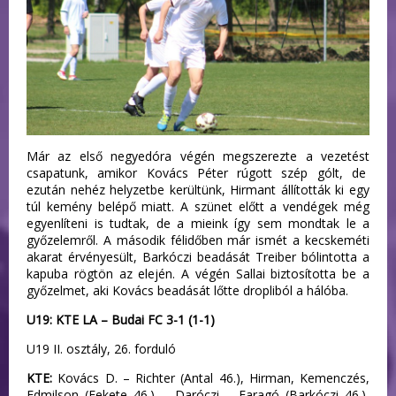
Már az első negyedóra végén megszerezte a vezetést
csapatunk, amikor Kovács Péter rúgott szép gólt, de
ezután nehéz helyzetbe kerültünk, Hirmant állították ki egy
túl kemény belépő miatt. A szünet előtt a vendégek még
egyenlíteni is tudtak, de a mieink így sem mondtak le a
győzelemről. A második félidőben már ismét a kecskeméti
akarat érvényesült, Barkóczi beadását Treiber bólintotta a
kapuba rögtön az elején. A végén Sallai biztosította be a
győzelmet, aki Kovács beadását lőtte dropliból a hálóba.
U19: KTE LA – Budai FC 3-1 (1-1)
U19 II. osztály, 26. forduló
KTE:
Kovács D. – Richter (Antal 46.), Hirman, Kemenczés,
Edmilson (Fekete 46.) – Daróczi – Faragó (Barkóczi 46.),