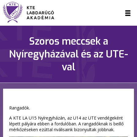
Szoros meccsek a
Nyíregyházával és az UTE-
val
Rangadók.
A KTE LA U15 Nyíregyházán, az U14 az UTE vendégeként
lépett pályára ebben a fordulóban. A rangadóknak is beillő
mérkőzéseken ezúttal riválisaink bizonyultak jobbnak.