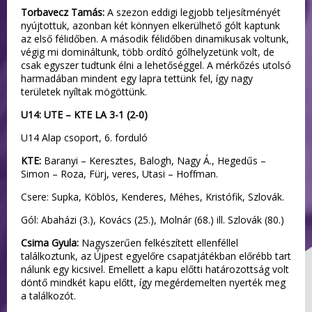
Torbavecz Tamás:
A szezon eddigi legjobb teljesítményét
nyújtottuk, azonban két könnyen elkerülhető gólt kaptunk
az első félidőben. A második félidőben dinamikusak voltunk,
végig mi domináltunk, több ordító gólhelyzetünk volt, de
csak egyszer tudtunk élni a lehetőséggel. A mérkőzés utolsó
harmadában mindent egy lapra tettünk fel, így nagy
területek nyíltak mögöttünk.
U14: UTE – KTE LA 3-1 (2-0)
U14 Alap csoport, 6. forduló
KTE:
Baranyi – Keresztes, Balogh, Nagy Á., Hegedűs –
Simon – Roza, Fürj, veres, Utasi – Hoffman.
Csere: Supka, Köblös, Kenderes, Méhes, Kristófik, Szlovák.
Gól: Abaházi (3.), Kovács (25.), Molnár (68.) ill. Szlovák (80.)
Csima Gyula:
Nagyszerűen felkészített ellenféllel
találkoztunk, az Újpest egyelőre csapatjátékban előrébb tart
nálunk egy kicsivel. Emellett a kapu előtti határozottság volt
döntő mindkét kapu előtt, így megérdemelten nyerték meg
a találkozót.