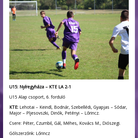
U15: Nyíregyháza – KTE LA 2-1
U15 Alap csoport, 6. forduló
KTE:
Lehotai – Keindl, Bodnár, Szebellédi, Gyapjas – Sódar,
Major – Pljesovszki, Dinók, Petényi – Lőrincz.
Csere: Péter, Czumbil, Gál, Méhes, Kovács M., Diószegi.
Gólszerzőnk: Lőrincz