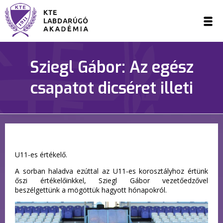
Sziegl Gábor: Az egész
csapatot dicséret illeti
U11-es értékelő.
A sorban haladva ezúttal az U11-es korosztályhoz értünk
őszi értékelőinkkel, Sziegl Gábor vezetőedzővel
beszélgettünk a mögöttük hagyott hónapokról.