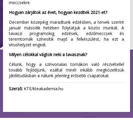
meccsekre.
Hogyan zárjátok az évet, hogyan kezditek 2021-et?
December közepéig maradtunk edzésben, a tervek szerint
január második hetében folytatjuk a közös munkát. A
tavaszi programokig edzések, edzőmeccsek és
teremtornák színesítik majd a felkészülést, ha ezt a
vírushelyzet engedi.
Milyen célokkal vágtok neki a tavasznak?
Célunk, hogy a színvonalas tornákon való részvétellel
tovább fejlődjünk, ezáltal minél inkább megközelítsük
játéktudásban a nálunk jelenleg erősebb csapatokat.
Szerző:
KTE/kteakademia.hu