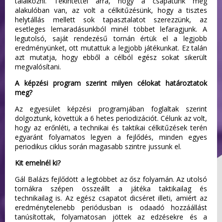
találkozni. Tekintettel arra, hogy a csapatunk még
alakulóban van, az volt a célkitűzésünk, hogy a tisztes
helytállás mellett sok tapasztalatot szerezzünk, az
esetleges lemaradásunkból minél többet lefaragjunk. A
legutolsó, saját rendezésű tornán értük el a legjobb
eredményünket, ott mutattuk a legjobb játékunkat. Ez talán
azt mutatja, hogy ebből a célból egész sokat sikerült
megvalósítani.
A képzési program szerint milyen célokat határoztatok
meg?
Az egyesület képzési programjában foglaltak szerint
dolgoztunk, követtük a 6 hetes periodizációt. Célunk az volt,
hogy az erőnléti, a technikai és taktikai célkitűzések terén
egyaránt folyamatos legyen a fejlődés, minden egyes
periodikus ciklus során magasabb szintre jussunk el.
Kit emelnél ki?
Gál Balázs fejlődött a legtöbbet az ősz folyamán. Az utolsó
tornákra szépen összeállt a játéka taktikailag és
technikailag is. Az egész csapatot dicséret illeti, amiért az
eredménytelenebb periódusban is odaadó hozzáállást
tanúsítottak, folyamatosan jöttek az edzésekre és a