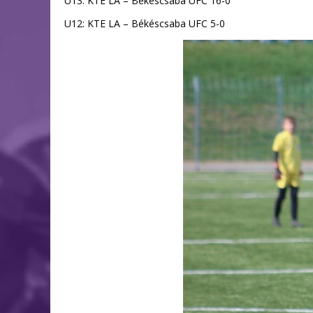
U13: KTE LA – Békéscsaba UFC 16-0
U12: KTE LA – Békéscsaba UFC 5-0