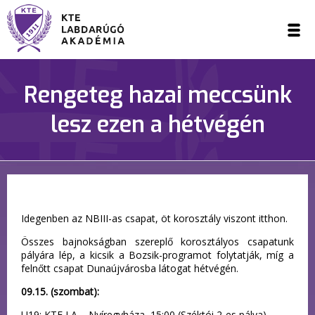
Rengeteg hazai meccsünk
lesz ezen a hétvégén
Idegenben az NBIII-as csapat, öt korosztály viszont itthon.
Összes bajnokságban szereplő korosztályos csapatunk
pályára lép, a kicsik a Bozsik-programot folytatják, míg a
felnőtt csapat Dunaújvárosba látogat hétvégén.
09.15. (szombat):
U19: KTE LA – Nyíregyháza, 15:00 (Széktói 2-es pálya)