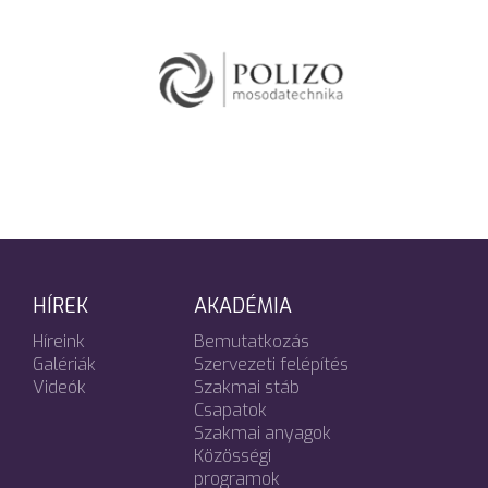
HÍREK
AKADÉMIA
Híreink
Bemutatkozás
Galériák
Szervezeti felépítés
Videók
Szakmai stáb
Csapatok
Szakmai anyagok
Közösségi
programok