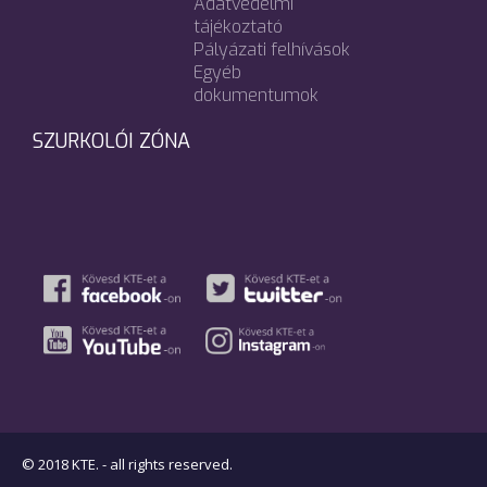
Adatvédelmi
tájékoztató
Pályázati felhívások
Egyéb
dokumentumok
SZURKOLÓI ZÓNA
© 2018 KTE. - all rights reserved.