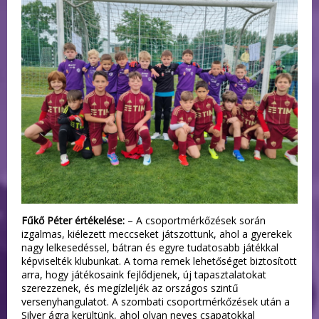
Fűkő Péter értékelése:
– A csoportmérkőzések során
izgalmas, kiélezett meccseket játszottunk, ahol a gyerekek
nagy lelkesedéssel, bátran és egyre tudatosabb játékkal
képviselték klubunkat. A torna remek lehetőséget biztosított
arra, hogy játékosaink fejlődjenek, új tapasztalatokat
szerezzenek, és megízleljék az országos szintű
versenyhangulatot. A szombati csoportmérkőzések után a
Silver ágra kerültünk, ahol olyan neves csapatokkal