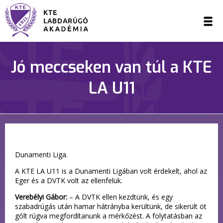
Jó meccseken van túl a KTE
LA U11
Dunamenti Liga.
A KTE LA U11 is a Dunamenti Ligában volt érdekelt, ahol az
Eger és a DVTK volt az ellenfelük.
Verebélyi Gábor:
– A DVTK ellen kezdtünk, és egy
szabadrúgás után hamar hátrányba kerültünk, de sikerült öt
gólt rúgva megfordítanunk a mérkőzést. A folytatásban az