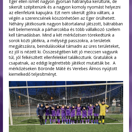
Eger ellen ismét nagyon gyorsan hátrányba kerültünk, de
sikerült szépítenünk és a nagyon komoly nyomást helyezni
az ellenfelünk kapujára. Ezt nem sikerült gólra váltani, a
végén a szerencsének köszönhetően az Eger örülhetett.
Néhány játékosunk nagyon bátortalanul játszott, bátrabban
kell belemenniük a párharcokba és több vállalkozó szellem
kell támadásban. Mind a két mérkőzésen törekedtünk a
sorok közti játékra, a mélységi passzokra, a területek
megjátszásra, beindulásokkal támadni az üres területeket,
ez jól is nézett ki. Összeségében két jó meccsen vagyunk
túl, jól felkészített ellenfelekkel találkoztunk. Gratulálok a
csapatnak, az eddigi legérettebb játékot mutatták be. A
mérkőzéseken Börönde Máté és Verebes Álmos nyújtott
kiemelkedő teljesítményt.