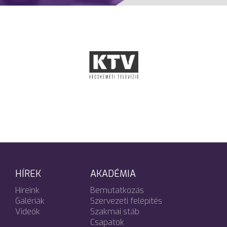
HÍREK
AKADÉMIA
Híreink
Bemutatkozás
Galériák
Szervezeti felépítés
Videók
Szakmai stáb
Csapatok