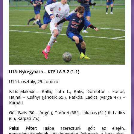
U15: Nyíregyháza – KTE LA 3-2 (1-1)
U15 I. osztály, 29. forduló
KTE:
Makádi – Balla, Tóth L., Balis, Dömötör – Fodor,
Hajnal – Csányi (Jánosik 65.), Patkós, Ladics (Varga 47.) –
Kárpáti.
Gól: Balis (30. - öngól), Turóczi (58.), Lakatos (61.) ill. Ladics
(6.), Kárpáti 75.)
Paksi Péter:
Hiába szereztünk gólt az elején,
pontatlanságunknak köszönhetően felhoztuk a hazaiakat,