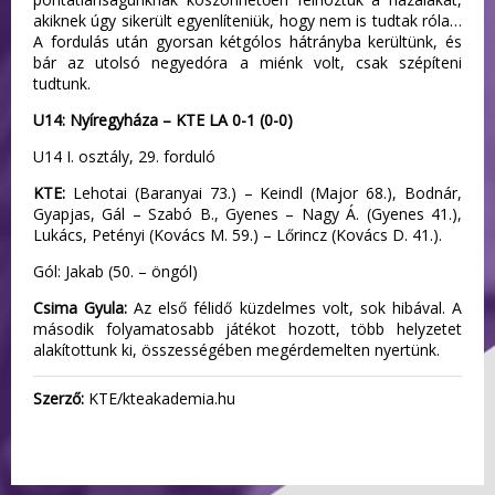
akiknek úgy sikerült egyenlíteniük, hogy nem is tudtak róla…
A fordulás után gyorsan kétgólos hátrányba kerültünk, és
bár az utolsó negyedóra a miénk volt, csak szépíteni
tudtunk.
U14: Nyíregyháza – KTE LA 0-1 (0-0)
U14 I. osztály, 29. forduló
KTE:
Lehotai (Baranyai 73.) – Keindl (Major 68.), Bodnár,
Gyapjas, Gál – Szabó B., Gyenes – Nagy Á. (Gyenes 41.),
Lukács, Petényi (Kovács M. 59.) – Lőrincz (Kovács D. 41.).
Gól: Jakab (50. – öngól)
Csima Gyula:
Az első félidő küzdelmes volt, sok hibával. A
második folyamatosabb játékot hozott, több helyzetet
alakítottunk ki, összességében megérdemelten nyertünk.
Szerző:
KTE/kteakademia.hu