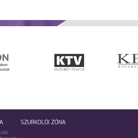
A
SZURKOLÓI ZÓNA
zás