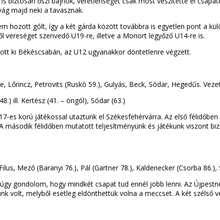
s biztosan őszi bajnok, veretlenségét csak most veszítette el csapatu
vág majd neki a tavasznak.
 hozott gólt, így a két gárda között továbbra is egyetlen pont a külön
 vereséget szenvedő U19-re, illetve a Monort legyőző U14-re is.
ott ki Békéscsabán, az U12 ugyanakkor döntetlenre végzett.
e, Lőrincz, Petrovits (Ruskó 59.), Gulyás, Beck, Sódar, Hegedűs. Veze
8.) ill. Kertész (41. – öngól), Sódar (63.)
-es korú játékossal utaztunk el Székesfehérvárra. Az első félidőben 
 A második félidőben mutatott teljesítményünk és játékunk viszont bi
Filus, Mező (Baranyi 76.), Pál (Gartner 78.), Kaldenecker (Csorba 86.)
úgy gondolom, hogy mindkét csapat tud ennél jobb lenni. Az Újpestné
nk volt, melyből esetleg eldönthettük volna a meccset. A két szélső 