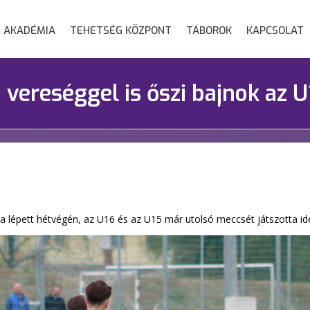
AKADÉMIA
TEHETSÉG KÖZPONT
TÁBOROK
KAPCSOLAT
vereséggel is őszi bajnok az U
 lépett hétvégén, az U16 és az U15 már utolsó meccsét játszotta id