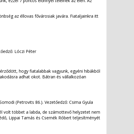
nk, ezzel 7 pontos előnnyel telelnek az élen. Az
bség az éllovas fővárosiak javára. Fiataljainkra itt
tőedző: Lóczi Péter
érződött, hogy fiatalabbak vagyunk, egyéni hibákból
zakodásra adhat okot. Bátran és vállalkozóan
, Somodi (Petrovits 86.). Vezetőedző: Csima Gyula
l volt többet a labda, de számottevő helyzetet nem
védő, Lippai Tamás és Csernék Róbert teljesítményét