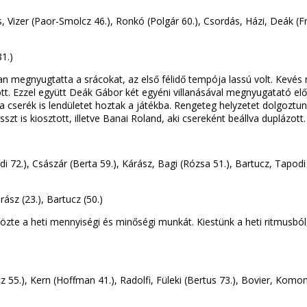
, Vizer (Paor-Smolcz 46.), Ronkó (Polgár 60.), Csordás, Házi, Deák (Fr
81.)
n megnyugtatta a srácokat, az első félidő tempója lassú volt. Kevés
t. Ezzel együtt Deák Gábor két egyéni villanásával megnyugatató elő
, a cserék is lendületet hoztak a játékba. Rengeteg helyzetet dolgoztun
szt is kiosztott, illetve Banai Roland, aki csereként beállva duplázott.
di 72.), Császár (Berta 59.), Kárász, Bagi (Rózsa 51.), Bartucz, Tapo
árász (23.), Bartucz (50.)
zte a heti mennyiségi és minőségi munkát. Kiestünk a heti ritmusból,
z 55.), Kern (Hoffman 41.), Radolfi, Füleki (Bertus 73.), Bovier, Komony