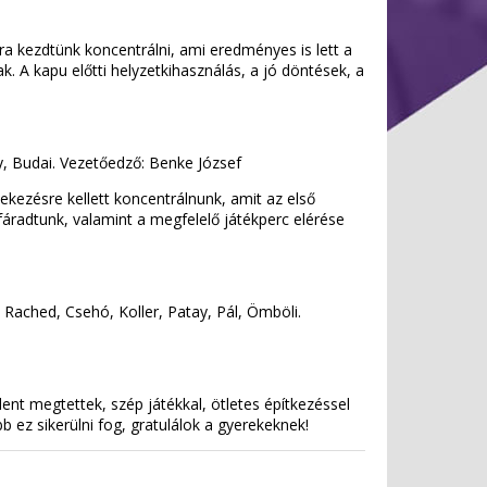
ra kezdtünk koncentrálni, ami eredményes is lett a
. A kapu előtti helyzetkihasználás, a jó döntések, a
ny, Budai. Vezetőedző: Benke József
ekezésre kellett koncentrálnunk, amit az első
fáradtunk, valamint a megfelelő játékperc elérése
 Rached, Csehó, Koller, Patay, Pál, Ömböli.
nt megtettek, szép játékkal, ötletes építkezéssel
 ez sikerülni fog, gratulálok a gyerekeknek!