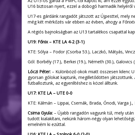
Az U15-ös gárda a PMFC-től kapott ki, ám ezzel együtt i
U16 biztosan nyert, ezzel a dobogó harmadik helyéről 
U17-es gárdánk rangadót játszott az Újpesttel, mely nem
még két mérkőzés vár ebben az évben, ahogy a Főnixtől
A régiós bajnokságban az U13 tartalékos csapattal kap
U19: Főnix – KTE LA 4-2 (3-1)
KTE: Sólya – Fodor (Csorba 53.), Laczkó, Mátyás, Vincz
Gól: Borbély (17.), Berkei (19.), Németh (30.), Galovics (4
Lóczi Péter:
– Különböző okok miatt összesen kilenc U17
gyorsan gólokat kaptunk, megilletődötten játszottunk.
futballoztunk, az egyenlítéshez is közel álltunk.
U17: KTE LA – UTE 0-0
KTE: Kálmán – Lippai, Csernák, Brada, Ónodi, Varga J., 
Csima Gyula:
– Újabb rangadón vagyunk túl, mely után 
tudott kialakítani, nekünk három-négy olyan lehetőségü
emelném ki ezúttal.
U16: KTE LA – Szolnok 6-0 (2-0)