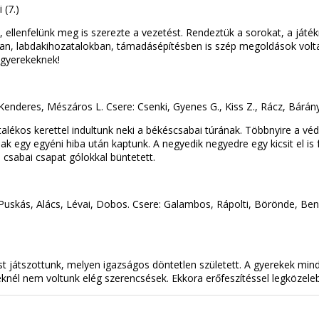
 (7.)
 ellenfelünk meg is szerezte a vezetést. Rendeztük a sorokat, a játék
kban, labdakihozatalokban, támadásépítésben is szép megoldások voltak
 gyerekeknek!
s, Kenderes, Mészáros L. Csere: Csenki, Gyenes G., Kiss Z., Rácz, Bárá
lékos kerettel indultunk neki a békéscsabai túrának. Többnyire a véd
 egy egyéni hiba után kaptunk. A negyedik negyedre egy kicsit el is 
csabai csapat gólokkal büntetett.
s, Puskás, Alács, Lévai, Dobos. Csere: Galambos, Rápolti, Börönde, Ben
 játszottunk, melyen igazságos döntetlen született. A gyerekek minde
nél nem voltunk elég szerencsések. Ekkora erőfeszítéssel legközelebb