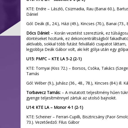
KTE: Endre – László, Csizmadia, Rau (Banai 60.), Bartus
Dániel
Gól: Deák (8., 24.), Házi (49.), Kincses (70.), Banai (73., 
Dócs Dániel:
– Korán vezetést szereztünk, ez túlságosa
döntéseket hoztunk, ez dekoncentráltságból fakadhatot
aktívabb, sokkal több futást felvállaló csapatot láttam
legjobbja Deák Gábor volt, aki két gólja után egy gólpas
U15: PMFC – KTE LA 5-2 (2-1)
KTE: Tornyai (Kiss 72.) – Borsos, Csóka, Takács (Szege
Tamás
Gól: Wéber (9.), Juhász (36., 48., 78.), Kincses (84.) ill. K
Torbavecz Tamás:
– A mutatott teljesítmény hűen tükrö
gyenge teljesítménnyel zártuk az utolsó bajnokit.
U14: KTE LA – Monor 4-1 (2-1)
KTE: Scheiner – Ferrari-Cupilli, Bisztricsány (Paor-Smolc
73.). Vezetőedző: Filus Gábor