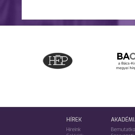
HÍREK
AKADÉMI
Híreink
Bemutatko