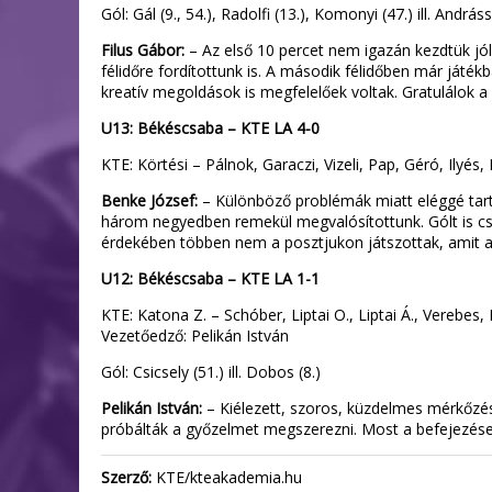
Gól: Gál (9., 54.), Radolfi (13.), Komonyi (47.) ill. Andrássi
Filus Gábor:
– Az első 10 percet nem igazán kezdtük jól,
félidőre fordítottunk is. A második félidőben már játé
kreatív megoldások is megfelelőek voltak. Gratulálok a
U13: Békéscsaba – KTE LA 4-0
KTE: Körtési – Pálnok, Garaczi, Vizeli, Pap, Géró, Ilyé
Benke József:
– Különböző problémák miatt eléggé tarta
három negyedben remekül megvalósítottunk. Gólt is csak
érdekében többen nem a posztjukon játszottak, amit a 
U12: Békéscsaba – KTE LA 1-1
KTE: Katona Z. – Schóber, Liptai O., Liptai Á., Verebe
Vezetőedző: Pelikán István
Gól: Csicsely (51.) ill. Dobos (8.)
Pelikán István:
– Kiélezett, szoros, küzdelmes mérkőzést
próbálták a győzelmet megszerezni. Most a befejezések
Szerző:
KTE/kteakademia.hu