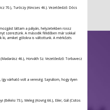
icz 70.), Turóczy (Kincses 46.). Vezetőedző: Dócs
 mozgást láttam a pályán, helyzetekben rossz
nyt szereztünk. A második félidőben már sokkal
k ki, amiket gólokra is váltottunk. A mérkőzés
di (Madarász 46.), Horváth Sz. Vezetőedző: Torbavecz
 így várható volt a vereség. Sajnálom, hogy ilyen
i (Békési 73.), Meleg (Kovrig 66.), Eiler, Gál (Csitos