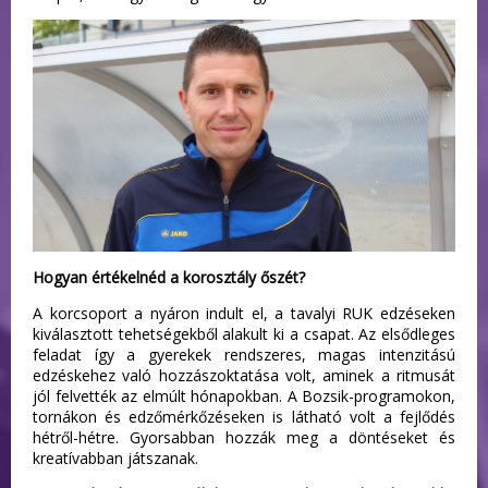
Hogyan értékelnéd a korosztály őszét?
A korcsoport a nyáron indult el, a tavalyi RUK edzéseken
kiválasztott tehetségekből alakult ki a csapat. Az elsődleges
feladat így a gyerekek rendszeres, magas intenzitású
edzéskehez való hozzászoktatása volt, aminek a ritmusát
jól felvették az elmúlt hónapokban. A Bozsik-programokon,
tornákon és edzőmérkőzéseken is látható volt a fejlődés
hétről-hétre. Gyorsabban hozzák meg a döntéseket és
kreatívabban játszanak.