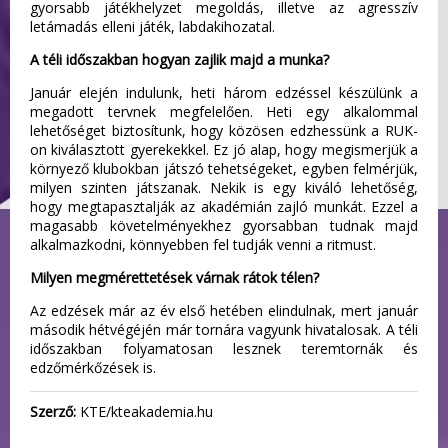
gyorsabb játékhelyzet megoldás, illetve az agresszív
letámadás elleni játék, labdakihozatal.
A téli időszakban hogyan zajlik majd a munka?
Január elején indulunk, heti három edzéssel készülünk a
megadott tervnek megfelelően. Heti egy alkalommal
lehetőséget biztosítunk, hogy közösen edzhessünk a RUK-
on kiválasztott gyerekekkel. Ez jó alap, hogy megismerjük a
környező klubokban játszó tehetségeket, egyben felmérjük,
milyen szinten játszanak. Nekik is egy kiváló lehetőség,
hogy megtapasztalják az akadémián zajló munkát. Ezzel a
magasabb követelményekhez gyorsabban tudnak majd
alkalmazkodni, könnyebben fel tudják venni a ritmust.
Milyen megmérettetések várnak rátok télen?
Az edzések már az év első hetében elindulnak, mert január
második hétvégéjén már tornára vagyunk hivatalosak. A téli
időszakban folyamatosan lesznek teremtornák és
edzőmérkőzések is.
Szerző:
KTE/kteakademia.hu