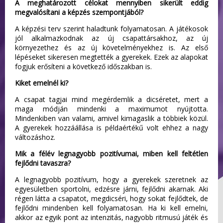
A meghatározott célokat mennyiben sikerült eddig
megvalósítani a képzés szempontjából?
A képzési terv szerint haladtunk folyamatosan. A játékosok
jól alkalmazkodnak az új csapattársakhoz, az új
környezethez és az új követelményekhez is. Az első
lépéseket sikeresen megtették a gyerekek. Ezek az alapokat
fogjuk erősíteni a következő időszakban is.
Kiket emelnél ki?
A csapat tagjai mind megérdemlik a dicséretet, mert a
maga módján mindenki a maximumot nyújtotta.
Mindenkiben van valami, amivel kimagaslik a többiek közül.
A gyerekek hozzáállása is példaértékű volt ehhez a nagy
változáshoz.
Mik a félév legnagyobb pozitívumai, miben kell feltétlen
fejlődni tavaszra?
A legnagyobb pozitívum, hogy a gyerekek szeretnek az
egyesületben sportolni, edzésre járni, fejlődni akarnak. Aki
régen látta a csapatot, megdicséri, hogy sokat fejlődtek, de
fejlődni mindenben kell folyamatosan. Ha ki kell emelni,
akkor az egyik pont az intenzitás, nagyobb ritmusú játék és