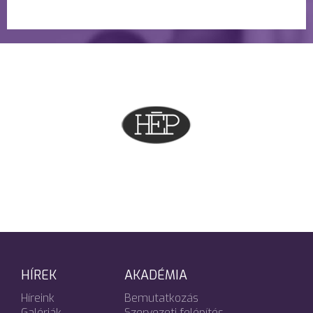
HÍREK
AKADÉMIA
Híreink
Bemutatkozás
Galériák
Szervezeti felépítés