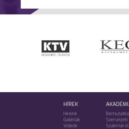
HÍREK
AKADÉMI
Híreink
Bemutatko
Galériák
Szervezeti 
Videók
Szakmai s