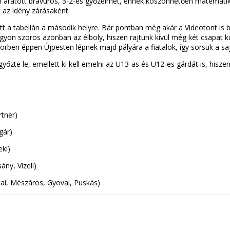
aratott bravúros, 3-2-es győzelmet, ennek köszönhetően matematikai
 az idény zárásaként.
jött a tabellán a második helyre. Bár pontban még akár a Videotont i
on szoros azonban az élboly, hiszen rajtunk kívül még két csapat kü
 körben éppen Újpesten lépnek majd pályára a fiatalok, így sorsuk a sa
yőzte le, emellett ki kell emelni az U13-as és U12-es gárdát is, hisze
rtner)
gár)
eki)
ány, Vizeli)
tai, Mészáros, Gyovai, Puskás)