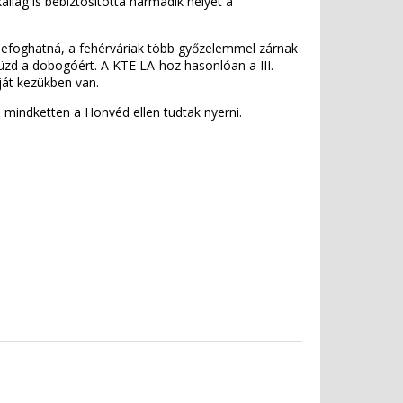
lag is bebiztosította harmadik helyét a
s befoghatná, a fehérváriak több győzelemmel zárnak
zd a dobogóért. A KTE LA-hoz hasonlóan a III.
ját kezükben van.
n mindketten a Honvéd ellen tudtak nyerni.