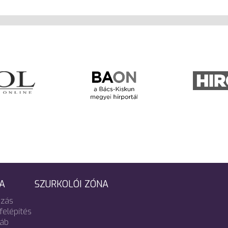
A
SZURKOLÓI ZÓNA
zás
felépítés
táb