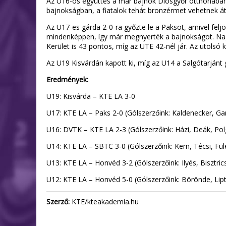
Az U16-os együttes a már bajnok Diósgyőr otthonában 
bajnokságban, a fiatalok tehát bronzérmet vehetnek át
Az U17-es gárda 2-0-ra győzte le a Paksot, amivel fel
mindenképpen, így már megnyerték a bajnokságot. Nagy
Kerület is 43 pontos, míg az UTE 42-nél jár. Az utolsó
Az U19 Kisvárdán kapott ki, míg az U14 a Salgótarjánt g
Eredmények:
U19: Kisvárda – KTE LA 3-0
U17: KTE LA – Paks 2-0 (Gólszerzőink: Kaldenecker, Ga
U16: DVTK – KTE LA 2-3 (Gólszerzőink: Házi, Deák, Pol
U14: KTE LA – SBTC 3-0 (Gólszerzőink: Kern, Técsi, Fül
U13: KTE LA – Honvéd 3-2 (Gólszerzőink: Ilyés, Bisztrics
U12: KTE LA – Honvéd 5-0 (Gólszerzőink: Börönde, Lip
Szerző:
KTE/kteakademia.hu