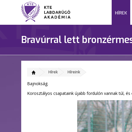
HÍREK
Bravúrral lett bronzérmes
Hírek
Híreink
Bajnokság.
Korosztályos csapataink újabb fordulón vannak túl, és e