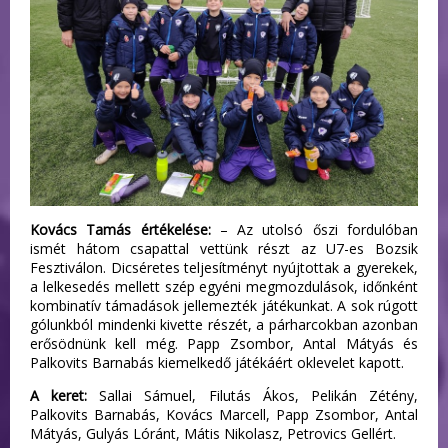
Kovács Tamás értékelése:
– Az utolsó őszi fordulóban
ismét hátom csapattal vettünk részt az U7-es Bozsik
Fesztiválon. Dicséretes teljesítményt nyújtottak a gyerekek,
a lelkesedés mellett szép egyéni megmozdulások, időnként
kombinatív támadások jellemezték játékunkat. A sok rúgott
gólunkból mindenki kivette részét, a párharcokban azonban
erősödnünk kell még. Papp Zsombor, Antal Mátyás és
Palkovits Barnabás kiemelkedő játékáért oklevelet kapott.
A keret:
Sallai Sámuel, Filutás Ákos, Pelikán Zétény,
Palkovits Barnabás, Kovács Marcell, Papp Zsombor, Antal
Mátyás, Gulyás Lóránt, Mátis Nikolasz, Petrovics Gellért.