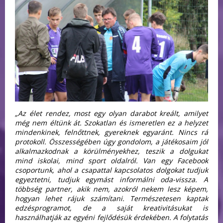
„Az élet rendez, most egy olyan darabot kreált, amilyet
még nem éltünk át. Szokatlan és ismeretlen ez a helyzet
mindenkinek, felnőttnek, gyereknek egyaránt. Nincs rá
protokoll. Összességében úgy gondolom, a játékosaim jól
alkalmazkodnak a körülményekhez, teszik a dolgukat
mind iskolai, mind sport oldalról. Van egy Facebook
csoportunk, ahol a csapattal kapcsolatos dolgokat tudjuk
egyeztetni, tudjuk egymást informálni oda-vissza. A
többség partner, akik nem, azokról nekem lesz képem,
hogyan lehet rájuk számítani. Természetesen kaptak
edzésprogramot, de a saját kreativitásukat is
használhatják az egyéni fejlődésük érdekében. A folytatás