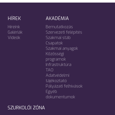
HÍREK
AKADÉMIA
Híreink
Bemutatkozás
Galériák
Szervezeti felépítés
Videók
Szakmai stáb
Csapatok
Szakmai anyagok
Közösségi
programok
Infrastruktúra
TAO
Adatvédelmi
tájékoztató
Pályázati felhívások
Egyéb
dokumentumok
SZURKOLÓI ZÓNA