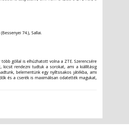
Bessenyei 74.), Sallai.
öbb góllal is elhúzhatott volna a ZTE. Szerencsére
kicsit rendezni tudtuk a sorokat, ami a kiállításig
adtunk, belementünk egy nyíltsisakos játékba, ami
zdők és a cserék is maximálisan odatették magukat,