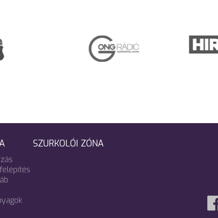
A
SZURKOLÓI ZÓNA
zás
felépítés
táb
nyagok