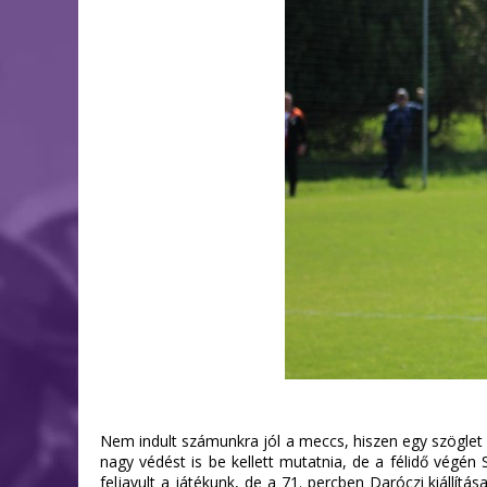
Nem indult számunkra jól a meccs, hiszen egy szöglet u
nagy védést is be kellett mutatnia, de a félidő végén
feljavult a játékunk, de a 71. percben Daróczi kiállít