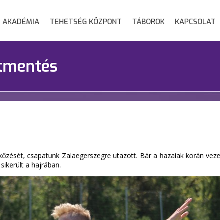
AKADÉMIA
TEHETSÉG KÖZPONT
TÁBOROK
KAPCSOLAT
ntmentés
kőzését, csapatunk Zalaegerszegre utazott. Bár a hazaiak korán vez
ikerült a hajrában.