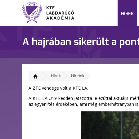
HÍREK
A hajrában sikerült a po
Hírek
Híreink
A ZTE vendége volt a KTE LA.
A KTE LA U19 kedden játszotta le ezúttal aktuális mér
az egyenlítés érdekében, ami még emberhátrányban is s