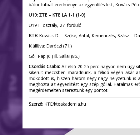
bátor futball eredménye az egyenlítés lett, Kovács Péte
U19: ZTE – KTE LA 1-1 (1-0)
U19 II. osztály, 27. forduló
KTE:
Kovács D. – Szőke, Antal, Kemenczés, Szász – Daróc
Kiállítva: Daróczi (71.)
Gól: Pap (6.) ill. Sallai (85.)
Csordás Csaba:
Az első 20-25 perc nagyon nem úgy sik
sikerült meccsben maradnunk, a félidő végén akár az e
működött is, hiszen három-négy nagy helyzetünk is a
meghozta az egyenlítést egy szép góllal. Hatalmas er
megérdemelten szereztünk egy pontot.
Szerző:
KTE/kteakademia.hu