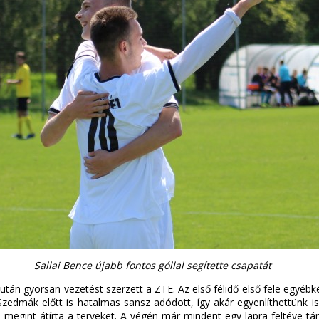
Sallai Bence újabb fontos góllal segítette csapatát
tán gyorsan vezetést szerzett a ZTE. Az első félidő első fele egyébk
 Szedmák előtt is hatalmas sansz adódott, így akár egyenlíthettünk i
ása megint átírta a terveket. A végén már mindent egy lapra feltéve t