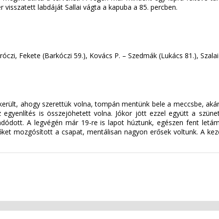
r visszatett labdáját Sallai vágta a kapuba a 85. percben.
zi, Fekete (Barkóczi 59.), Kovács P. – Szedmák (Lukács 81.), Szalai (
erült, ahogy szerettük volna, tompán mentünk bele a meccsbe, akár t
gyenlítés is összejöhetett volna. Jókor jött ezzel együtt a szünet, 
dódott. A legvégén már 19-re is lapot húztunk, egészen fent letám
őket mozgósított a csapat, mentálisan nagyon erősek voltunk. A ke