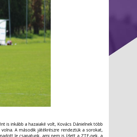
ént is inkább a hazaiaké volt, Kovács Dánielnek több
s volna. A második játékrészre rendeztük a sorokat,
ámadott le csapatunk, ami nem is ízlett a ZTE-nek, a