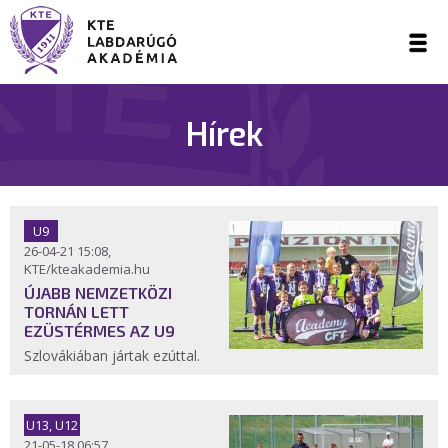
Hírek
U9
26-04-21 15:08,
KTE/kteakademia.hu
ÚJABB NEMZETKÖZI
TORNÁN LETT
EZÜSTÉRMES AZ U9
Szlovákiában jártak ezúttal.
U13, U12
21-05-18 06:57,