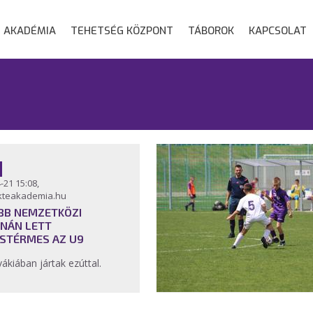
AKADÉMIA
TEHETSÉG KÖZPONT
TÁBOROK
KAPCSOLAT
-21 15:08,
kteakademia.hu
BB NEMZETKÖZI
NÁN LETT
STÉRMES AZ U9
vákiában jártak ezúttal.