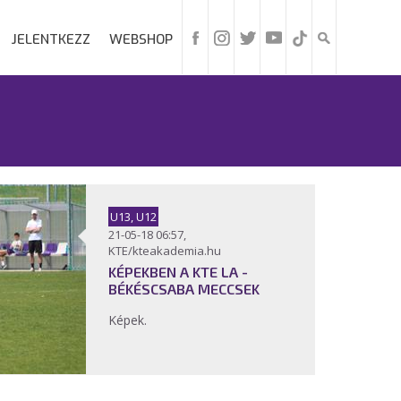
JELENTKEZZ
WEBSHOP
U13, U12
21-05-18 06:57,
KTE/kteakademia.hu
KÉPEKBEN A KTE LA -
BÉKÉSCSABA MECCSEK
Képek.