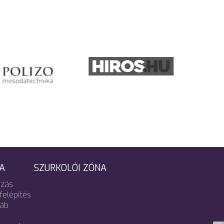
A
SZURKOLÓI ZÓNA
zás
felépítés
táb