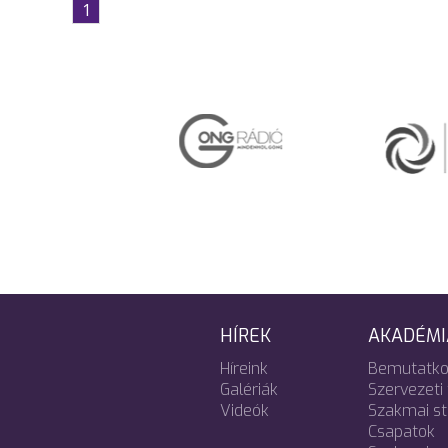
1
HÍREK
AKADÉMI
Híreink
Bemutatko
Galériák
Szervezeti 
Videók
Szakmai s
Csapatok