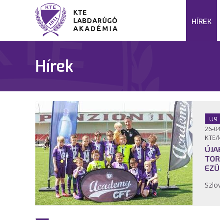
HÍREK
Hírek
U9
26-04
KTE/
ÚJA
TOR
EZÜ
Szlo