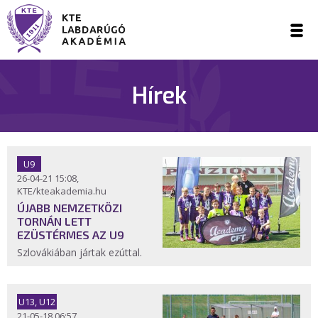
Hírek
U9
26-04-21 15:08,
KTE/kteakademia.hu
ÚJABB NEMZETKÖZI
TORNÁN LETT
EZÜSTÉRMES AZ U9
Szlovákiában jártak ezúttal.
U13, U12
21-05-18 06:57,