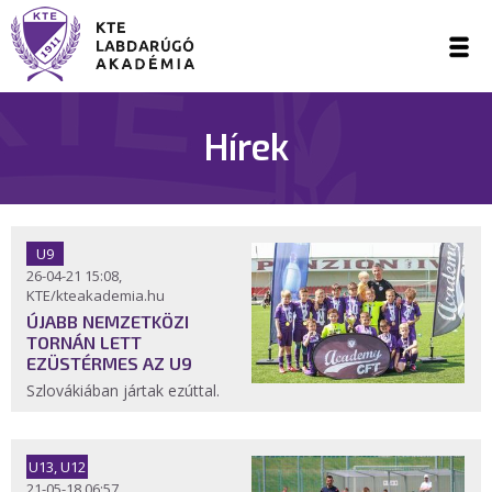
Hírek
U9
26-04-21 15:08,
KTE/kteakademia.hu
ÚJABB NEMZETKÖZI
TORNÁN LETT
EZÜSTÉRMES AZ U9
Szlovákiában jártak ezúttal.
U13, U12
21-05-18 06:57,