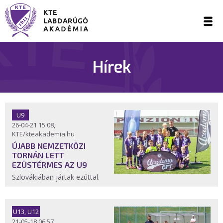
Hírek
U9
26-04-21 15:08,
KTE/kteakademia.hu
ÚJABB NEMZETKÖZI
TORNÁN LETT
EZÜSTÉRMES AZ U9
Szlovákiában jártak ezúttal.
U13, U12
21-05-18 06:57,