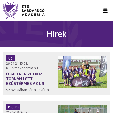
Hírek
U9
26-04-21 15:08,
KTE/kteakademia.hu
ÚJABB NEMZETKÖZI
TORNÁN LETT
EZÜSTÉRMES AZ U9
Szlovákiában jártak ezúttal.
U13, U12
21-05-18 06:57,