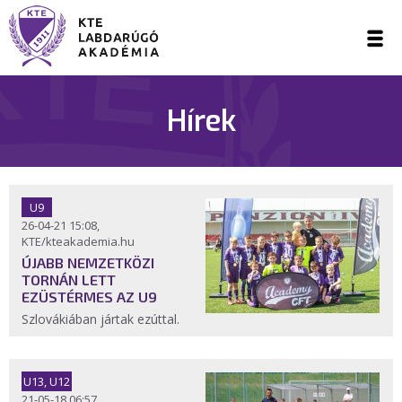
Hírek
U9
26-04-21 15:08,
KTE/kteakademia.hu
ÚJABB NEMZETKÖZI
TORNÁN LETT
EZÜSTÉRMES AZ U9
Szlovákiában jártak ezúttal.
U13, U12
21-05-18 06:57,